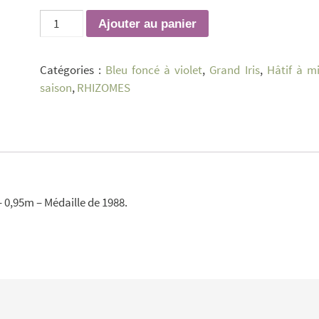
quantité
Ajouter au panier
de
Titan
Catégories :
Bleu foncé à violet
,
Grand Iris
,
Hâtif à mi
Glory
saison
,
RHIZOMES
 – 0,95m – Médaille de 1988.