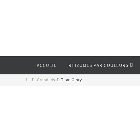
Passer
vers
le
contenu
Passer
ACCUEIL
RHIZOMES PAR COULEURS
vers
le
contenu
Home
Grand Iris
Titan Glory