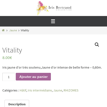
Passer
vers
le
contenu
Home
Jaune
Vitality
Vitality
8.00
€
Iris jaune d’or très soutenu,Jaune d’or intense de belle forme – 0,60m.
quantité
Ajouter au panier
de
Vitality
Catégories :
Hâtif
,
Iris intermédiaire
,
Jaune
,
RHIZOMES
Description