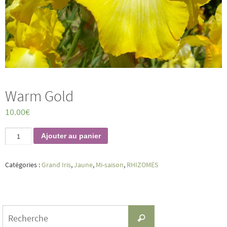
Warm Gold
10.00
€
quantité
Ajouter au panier
de
Warm
Gold
Catégories :
Grand Iris
,
Jaune
,
Mi-saison
,
RHIZOMES
Search
Recherche
for: