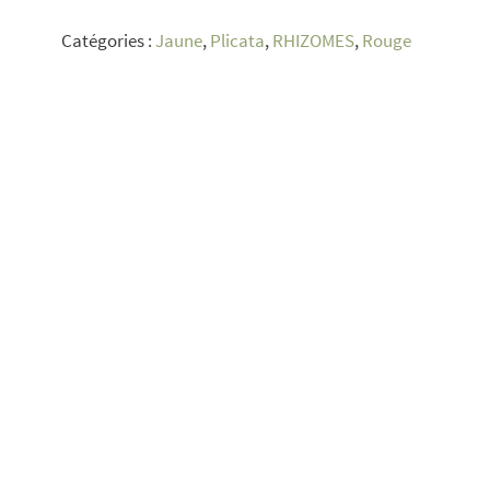
Wonder
Catégories :
Jaune
,
Plicata
,
RHIZOMES
,
Rouge
Never
Cease