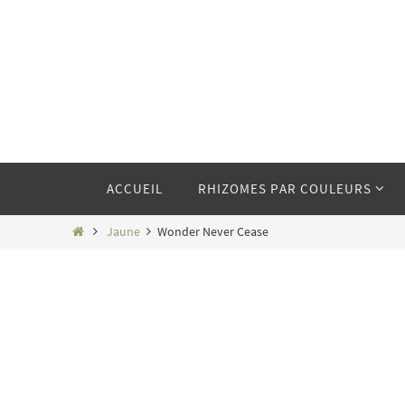
Passer
vers
le
contenu
Passer
ACCUEIL
RHIZOMES PAR COULEURS
vers
le
contenu
Home
Jaune
Wonder Never Cease