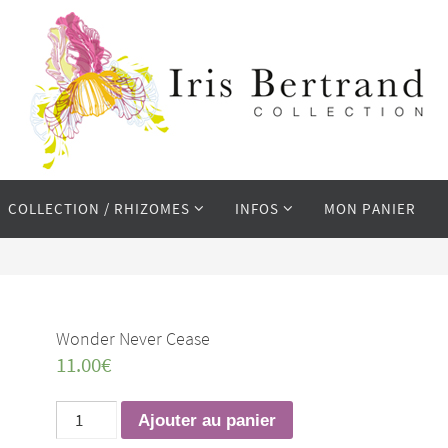
COLLECTION / RHIZOMES
INFOS
MON PANIER
Wonder Never Cease
11.00
€
quantité
Ajouter au panier
de