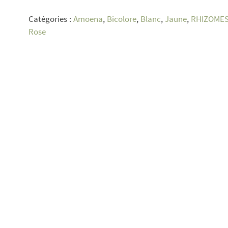
Painte's
Catégories :
Amoena
,
Bicolore
,
Blanc
,
Jaune
,
RHIZOME
Touch
Rose