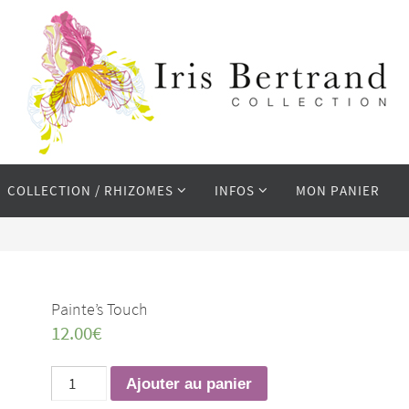
COLLECTION / RHIZOMES
INFOS
MON PANIER
Painte’s Touch
12.00
€
quantité
Ajouter au panier
de