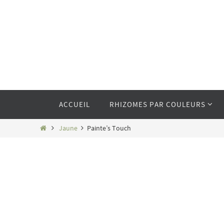
Passer
vers
le
contenu
Passer
ACCUEIL
RHIZOMES PAR COULEURS
vers
le
contenu
Home
Jaune
Painte’s Touch