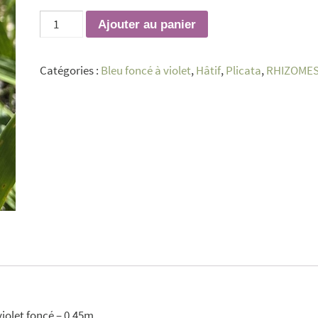
quantité
Ajouter au panier
de
Rare
Catégories :
Bleu foncé à violet
,
Hâtif
,
Plicata
,
RHIZOME
Edition
iolet foncé – 0,45m.