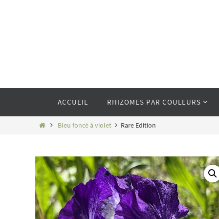
Passer
vers
le
contenu
Passer
ACCUEIL
RHIZOMES PAR COULEURS
vers
le
contenu
Home
Bleu foncé à violet
Rare Edition