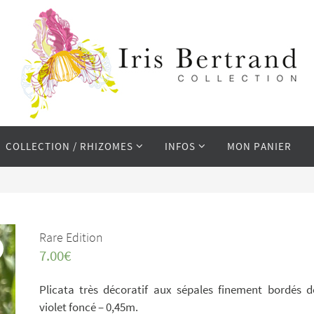
COLLECTION / RHIZOMES
INFOS
MON PANIER
Rare Edition
7.00
€
Plicata très décoratif aux sépales finement bordés d
violet foncé – 0,45m.