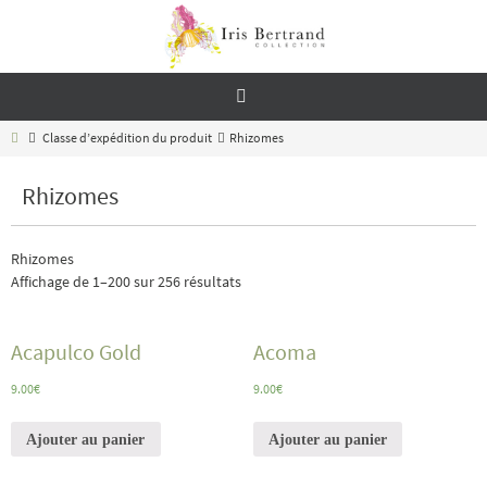
Passer
vers
le
contenu
Home
Classe d’expédition du produit
Rhizomes
Rhizomes
Rhizomes
Affichage de 1–200 sur 256 résultats
Acapulco Gold
Acoma
9.00
€
9.00
€
Ajouter au panier
Ajouter au panier