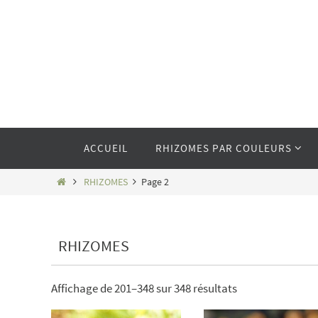
Passer
vers
le
contenu
Passer
ACCUEIL
RHIZOMES PAR COULEURS
vers
le
contenu
Home
RHIZOMES
Page 2
RHIZOMES
Affichage de 201–348 sur 348 résultats