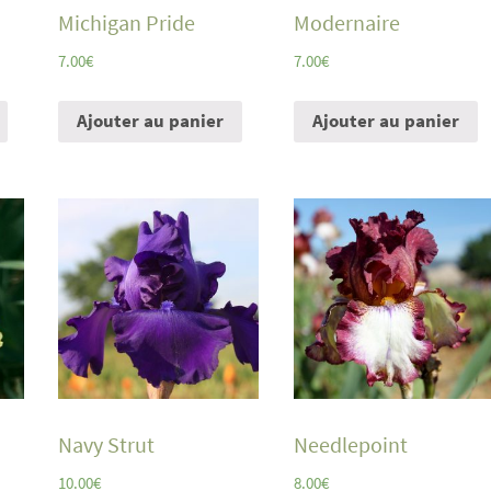
Michigan Pride
Modernaire
7.00
€
7.00
€
Ajouter au panier
Ajouter au panier
Navy Strut
Needlepoint
10.00
€
8.00
€